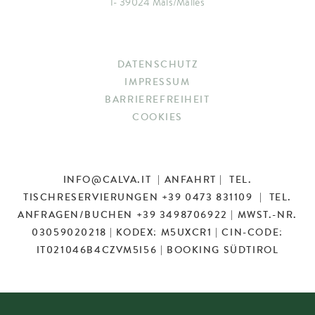
I- 39024 Mals/Malles
DATENSCHUTZ
IMPRESSUM
BARRIEREFREIHEIT
COOKIES
INFO
@
CALVA.IT
|
ANFAHRT
| TEL.
TISCHRESERVIERUNGEN
+39 0473 831109
| TEL.
ANFRAGEN/BUCHEN
+39 3498706922
| MWST.-NR.
03059020218 | KODEX: M5UXCR1 | CIN-CODE:
IT021046B4CZVM5I56 |
BOOKING SÜDTIROL