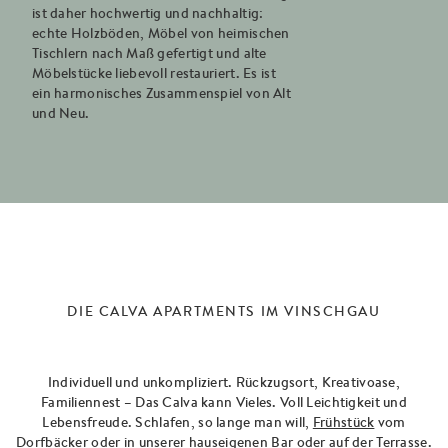
ist daher hochwertig und nachhaltig:
echte Holzböden, Möbel von heimischen
Tischlern nach Maß gefertigt und alte
Möbelstücke liebevoll restauriert. Es ist
ein harmonisches Zusammenspiel von Alt
und Neu.
DIE CALVA APARTMENTS IM VINSCHGAU
Individuell und unkompliziert. Rückzugsort, Kreativoase,
Familiennest – Das Calva kann Vieles. Voll Leichtigkeit und
Lebensfreude. Schlafen, so lange man will,
Frühstück
vom
Dorfbäcker oder in unserer hauseigenen Bar oder auf der Terrasse.