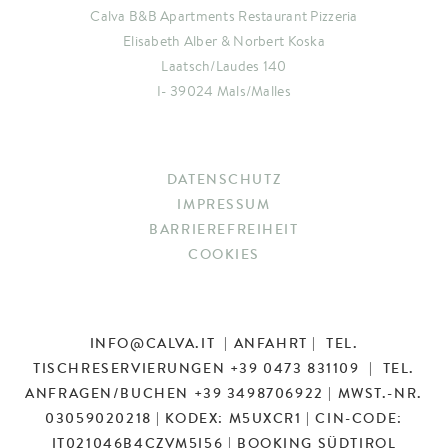
Calva B&B Apartments Restaurant Pizzeria
Elisabeth Alber & Norbert Koska
Laatsch/Laudes 140
I- 39024 Mals/Malles
DATENSCHUTZ
IMPRESSUM
BARRIEREFREIHEIT
COOKIES
INFO
@
CALVA.IT
|
ANFAHRT
| TEL.
TISCHRESERVIERUNGEN
+39 0473 831109
| TEL.
ANFRAGEN/BUCHEN
+39 3498706922
| MWST.-NR.
03059020218 | KODEX: M5UXCR1 | CIN-CODE:
IT021046B4CZVM5I56 |
BOOKING SÜDTIROL