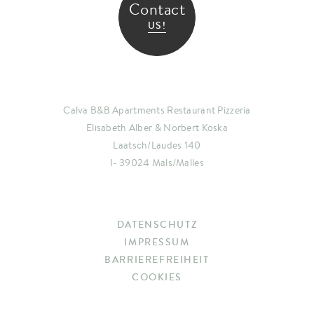
Contact
US!
Calva B&B Apartments Restaurant Pizzeria
Elisabeth Alber & Norbert Koska
Laatsch/Laudes 140
I- 39024 Mals/Malles
DATENSCHUTZ
IMPRESSUM
BARRIEREFREIHEIT
COOKIES