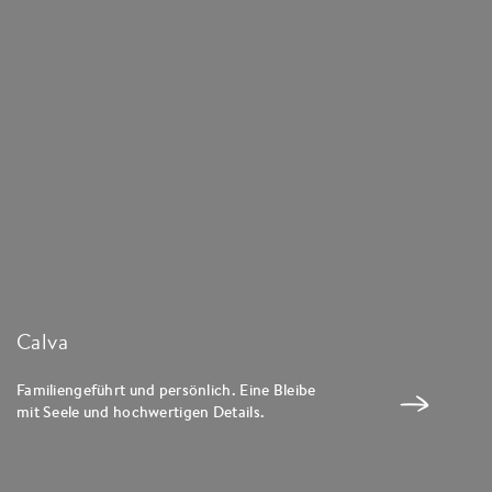
“Ein gemütliches Zimmer. Gutes Essen.
Südtirol entdecken. Das ist Calva."
MENÜ SCHLIESSEN
Calva
B&B Apa
Familiengeführt und persönlich. Eine Bleibe
Zeitlos sch
mit Seele und hochwertigen Details.
Am besten m