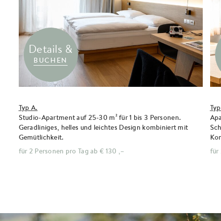
Details &
BUCHEN
Typ A.
Typ
Studio-Apartment auf 25-30 m² für 1 bis 3 Personen.
Apa
Geradliniges, helles und leichtes Design kombiniert mit
Sch
Gemütlichkeit.
Kom
für 2 Personen pro Tag ab
€ 130 ,–
für