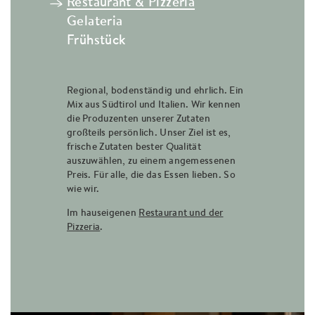
→
Restaurant & Pizzeria
Gelateria
Frühstück
Regional, bodenständig und ehrlich. Ein
Hausgemacht. Mit Südtiroler Milch und
Jeder Morgen ist ein guter Morgen im
Mix aus Südtirol und Italien. Wir kennen
Obst, geerntet hier in der unmittelbaren
Calva! Denn wer nicht im Apartment
die Produzenten unserer Zutaten
Umgebung. So entstehen besondere
frühstückt, folgt dem Duft nach
großteils persönlich. Unser Ziel ist es,
Eissorten. Und wo schmeckt es am
frischem Kaffee und Brot in unsere Bar.
frische Zutaten bester Qualität
besten? Natürlich auf unserer
Hausgemachte Marmeladen, Brot aus
auszuwählen, zu einem angemessenen
Sonnenterrasse, wo man ganz nebenbei
Regiokorn sowie Eier, Honig und Speck
Preis. Für alle, die das Essen lieben. So
dem Treiben im Dorf zusehen kann.
von Elisabeths Vater, Bauer mit Leib und
wie wir.
Seele. Frisch und mit Liebe serviert.
zur Gelateria
Im hauseigenen
zum Frühstück
Restaurant und der
Pizzeria
.