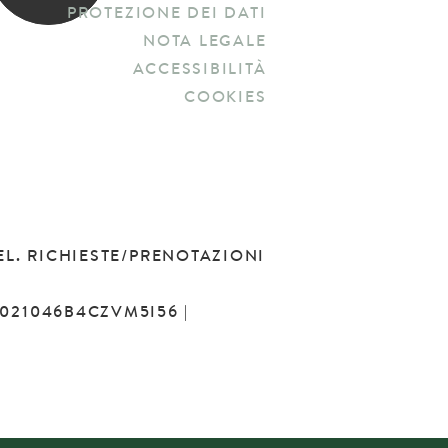
PROTEZIONE DEI DATI
NOTA LEGALE
ACCESSIBILITÀ
COOKIES
EL. RICHIESTE/PRENOTAZIONI
T021046B4CZVM5I56 |