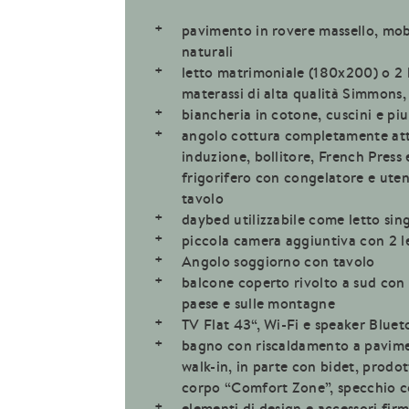
pavimento in rovere massello, mobil
naturali
letto matrimoniale (180x200) o 2 l
materassi di alta qualità Simmons,
biancheria in cotone, cuscini e piu
angolo cottura completamente att
induzione, bollitore, French Press 
frigorifero con congelatore e ute
tavolo
daybed utilizzabile come letto sin
piccola camera aggiuntiva con 2 le
Angolo soggiorno con tavolo
balcone coperto rivolto a sud con z
paese e sulle montagne
TV Flat 43“, Wi-Fi e speaker Bluet
bagno con riscaldamento a pavime
walk-in, in parte con bidet, prodott
corpo “Comfort Zone”, specchio c
elementi di design e accessori fi