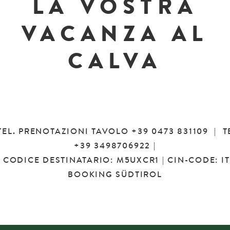
LA VOSTRA
VACANZA AL
CALVA
TEL. PRENOTAZIONI TAVOLO
+39 0473 831109
| T
+39 3498706922
|
 | CODICE DESTINATARIO: M5UXCR1 | CIN-CODE: I
BOOKING SÜDTIROL