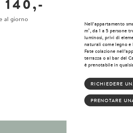
 140,-
e al giorno
Nell’appartamento sma
m², da 1 a 5 persone t
luminosi, privi di eleme
naturali come legno e l
Fate colazione nell’ap
terrazza o al bar del C
è prenotabile in quals
RICHIEDERE U
PRENOTARE UN