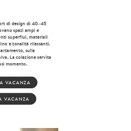
rt di design di 40–45
rovano spazi ampi e
nti superflui, materiali
ino e tonalità rilassanti.
partamento, sulla
alva. La colazione servita
iasi momento.
NA VACANZA
A VACANZA