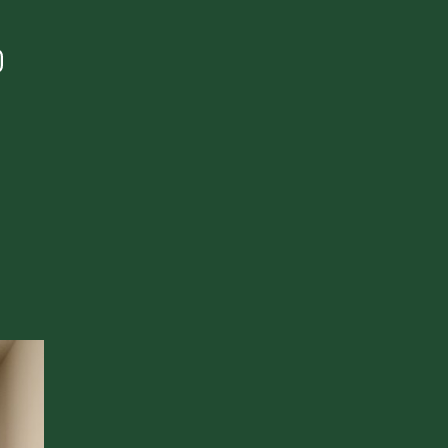
MAIL
CALL
nte. Ottimo cibo.
o Adige. Questo è Calva."