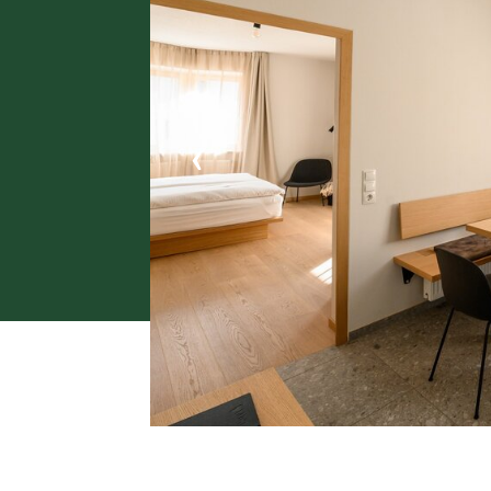
Gall
‹