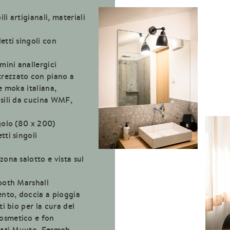
i artigianali, materiali
etti singoli con
mini anallergici
rezzato con piano a
e moka italiana,
nsili da cucina WMF,
golo (80 x 200)
tti singoli
ona salotto e vista sul
ooth Marshall
nto, doccia a pioggia
i bio per la cura del
osmetico e fon
rmati Muuto, Fermob,