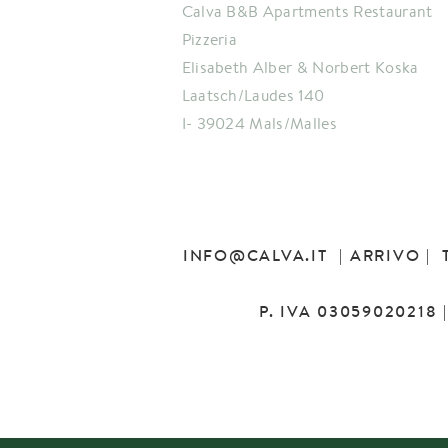
Calva B&B Apartments Restaurant
Pizzeria
Elisabeth Alber & Norbert Koska
Laatsch/Laudes 140
I- 39024 Mals/Malles
INFO
@
CALVA.IT
|
ARRIVO
| 
P. IVA 03059020218