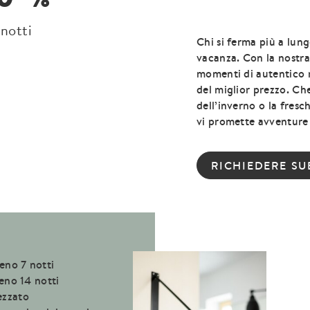
 notti
Chi si ferma più a lung
vacanza. Con la nostra
momenti di autentico r
del miglior prezzo. Che
dell’inverno o la fresch
vi promette avventure 
RICHIEDERE SU
eno 7 notti
eno 14 notti
ezzato