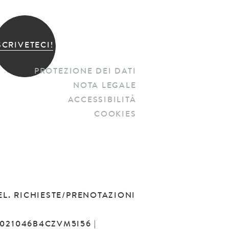
SCRIVETECI!
PROTEZIONE DEI DATI
NOTA LEGALE
ACCESSIBILITÀ
COOKIES
EL. RICHIESTE/PRENOTAZIONI
T021046B4CZVM5I56 |