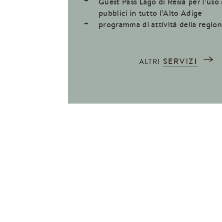
Guest Pass Lago di Resia per l’uso
pubblici in tutto l’Alto Adige
programma di attività della region
SERVIZI
ALTRI