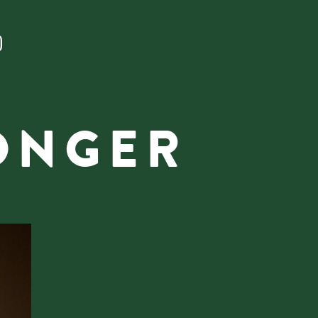
LONGER
MAIL
CALL
nte. Ottimo cibo.
o Adige. Questo è Calva."