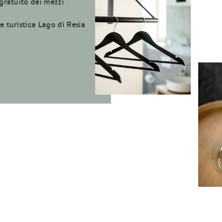
 gratuito dei mezzi
e turistica Lago di Resia