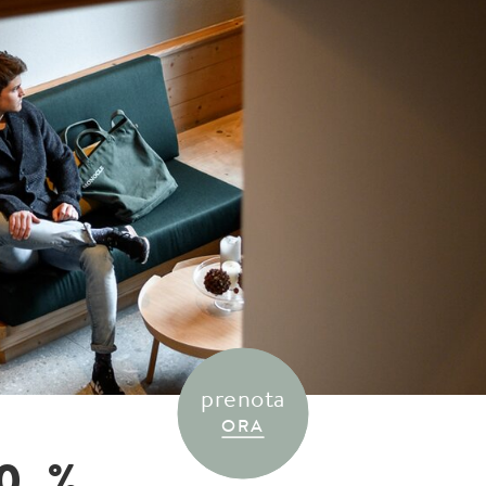
eria
CHIUDI IL MENU
prenota
ORA
0 %