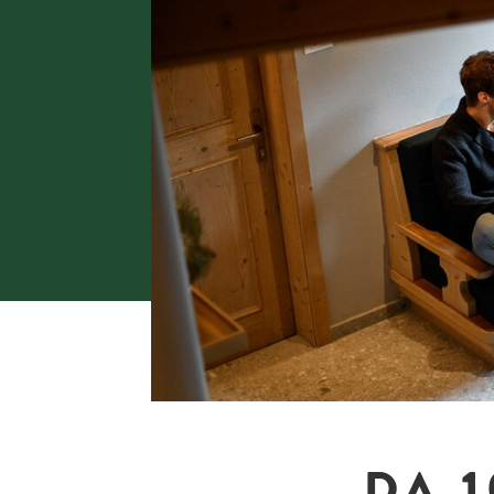
Gall
DA 1